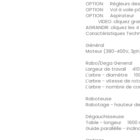
OPTION: Régleurs des
OPTION: Vol à voile p
OPTION: Aspirateur
VIDEO: cliquez gran
AGRANDIR: cliquez les 4
Caractéristiques Tech
Général
Moteur (380-400V, 3ph
Rabo/Dega General
Largeur de travail 41
L'arbre - diamètre 1
L'arbre - vitesse de 
L'arbre - nombre de 
Raboteuse
Rabotage - hauteur d
Dégauchisseuse
Table - longeur 1600
Guide parallèlle - incl