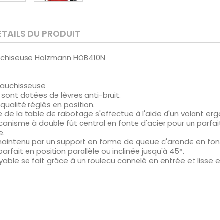
ÉTAILS DU PRODUIT
chiseuse Holzmann HOB410N
auchisseuse
 sont dotées de lèvres anti-bruit.
qualité réglés en position.
de la table de rabotage s'effectue à l'aide d'un volant er
nisme à double fût central en fonte d'acier pour un parfait
e.
 maintenu par un support en forme de queue d'aronde en fon
rfait en position parallèle ou inclinée jusqu'à 45°.
able se fait grâce à un rouleau cannelé en entrée et lisse en