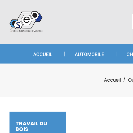
A
C
C
add_circle_outline
Vo
Nom
d'e
ACCUEIL
AUTOMOBILE
CH
Accueil
Ou
TRAVAIL DU
BOIS