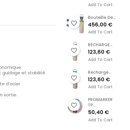
Add To Cart
Bouteille De...
favorite_border
Prix
456,00 €
Add To Cart
RECHARGE...
favorite_border
Prix
123,60 €
Add To Cart
gonomique.
Recharge...
 guidage et stabilité
favorite_border
Prix
123,60 €
te d'acier
Add To Cart
 sortie.
PROMARKER
favorite_border
TP...
Prix
50,40 €
Add To Cart