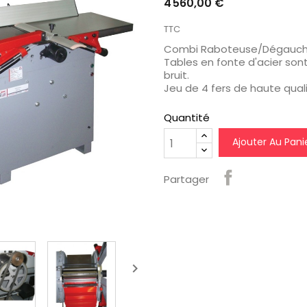
4 560,00 €
favorite_border
favorite_border
TTC
Combi Raboteuse/Dégauch
Tables en fonte d'acier son
bruit.
Jeu de 4 fers de haute quali
Quantité
Ajouter Au Pani
s...
Coffret De...
Coffret De Clés...
Prix
Prix
Prix
Prix
Pri
494,76 €
465,84 €
-20%
-20%
-20%
Partager
395,81 €
372,67 €
habituel
habituel
