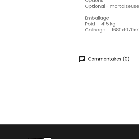
Options
Optional - mortaiseu
Emballage
Poid 415 kg
Colisage 1680x1070x
chat
Commentaires (0)