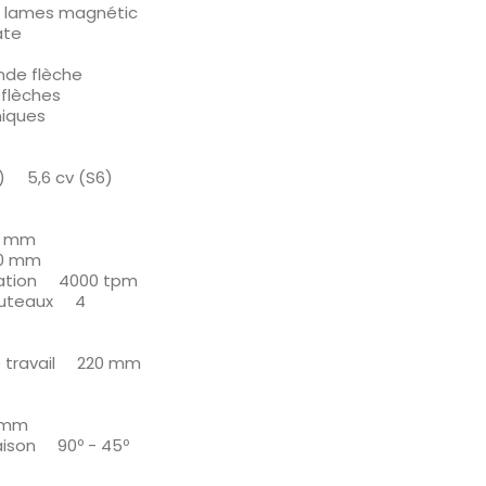
 lames magnétic
âte
de flèche
 flèches
niques
) 5,6 cv (S6)
0 mm
00 mm
rotation 4000 tpm
couteaux 4
e travail 220 mm
 mm
inaison 90º - 45º