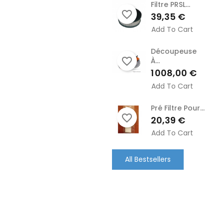
Filtre PRSL...
favorite_border
Prix
39,35 €
Add To Cart
Découpeuse
favorite_border
À...
Prix
1 008,00 €
Add To Cart
Pré Filtre Pour...
favorite_border
Prix
20,39 €
Add To Cart
All Bestsellers