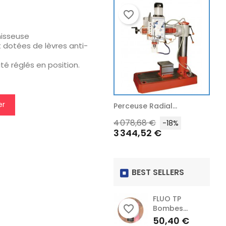
favorite_border
favorite_border
favorite
isseuse
t dotées de lèvres anti-
té réglés en position.
er
Perceuse Radial...
Perceuse À Boites...
Perc
x
Prix
Prix
Prix
Prix
Pri
4 078,68 €
3 710,40 €
1 16
-18%
-18%
3 344,52 €
3 042,53 €
956
habituel
habituel
hab
BEST SELLERS
FLUO TP
favorite_border
Bombes...
Prix
50,40 €