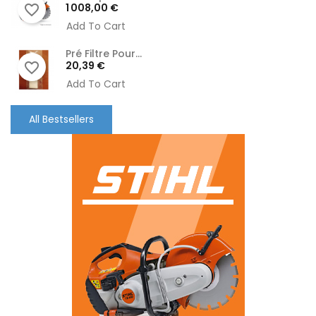
Prix
1 008,00 €
favorite_border
Add To Cart
Pré Filtre Pour...
Prix
20,39 €
favorite_border
Add To Cart
All Bestsellers