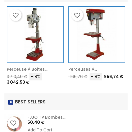
favorite_border
favorite_border
Perceuse À Boites...
Perceuses À...
C
Prix
Prix
Prix
Prix
P
3 710,40 €
-18%
1 166,76 €
-18%
956,74 €
3 042,53 €
habituel
habituel
h
BEST SELLERS
FLUO TP Bombes...
Prix
50,40 €
favorite_border
Add To Cart