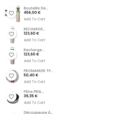
Bouteille De...
Prix
456,00 €
favorite_border
Add To Cart
RECHARGE...
Prix
123,60 €
favorite_border
Add To Cart
Recharge...
Prix
123,60 €
favorite_border
Add To Cart
PROMARKER TP...
Prix
50,40 €
favorite_border
Add To Cart
Filtre PRSL...
Prix
39,35 €
favorite_border
Add To Cart
Découpeuse À...