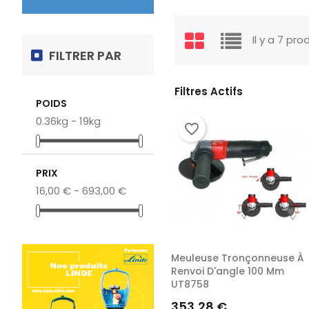
favorite_border
favorite_border
Il y a 7 pro
FILTRER PAR
Filtres Actifs
POIDS
0.36kg - 19kg
favorite_border
Coffret Clé À...
Caisse À Outil
Prix
Prix
Prix
648,00 €
550,46 €
-20%
PRIX
518,40 €
440,37 €
16,00 € - 693,00 €
habituel
habituel
Meuleuse Tronçonneuse À
Renvoi D'angle 100 Mm
UT8758
Prix
353,28 €