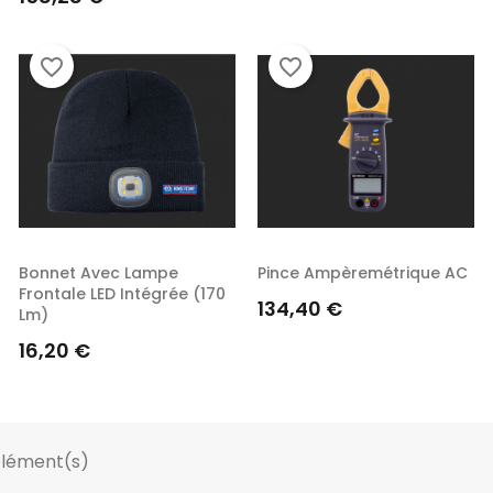
favorite_border
favorite_border
Bonnet Avec Lampe
Pince Ampèremétrique AC
Frontale LED Intégrée (170
Prix
134,40 €
Lm)
Prix
16,20 €
élément(s)