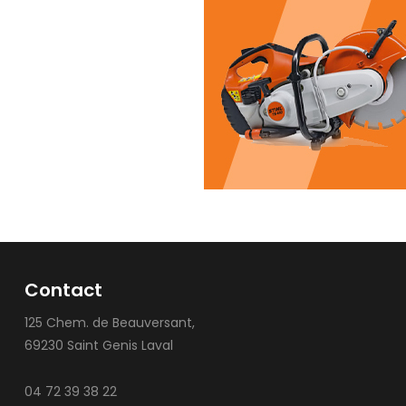
Contact
125 Chem. de Beauversant,
69230 Saint Genis Laval
04 72 39 38 22