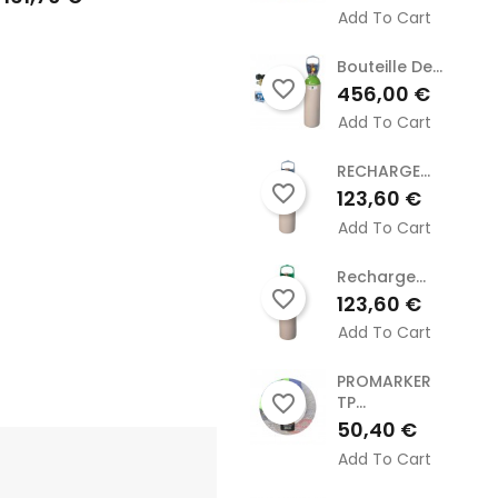
Add To Cart
Bouteille De...
favorite_border
Prix
456,00 €
Add To Cart
RECHARGE...
favorite_border
Prix
123,60 €
Add To Cart
Recharge...
favorite_border
Prix
123,60 €
Add To Cart
PROMARKER
favorite_border
TP...
Prix
50,40 €
Add To Cart