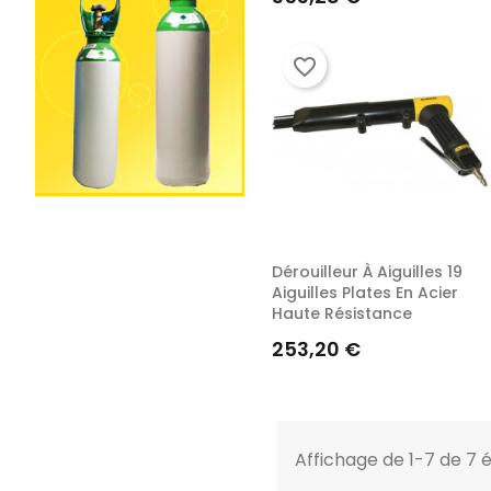
favorite_border
Dérouilleur À Aiguilles 19
Aiguilles Plates En Acier
Haute Résistance
Prix
253,20 €
Affichage de 1-7 de 7 