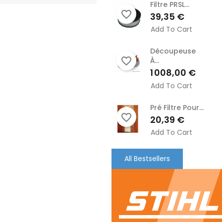
Filtre PRSL...
favorite_border
Prix
39,35 €
Add To Cart
Découpeuse
favorite_border
À...
Prix
1 008,00 €
Add To Cart
Pré Filtre Pour...
favorite_border
Prix
20,39 €
Add To Cart
All Bestsellers