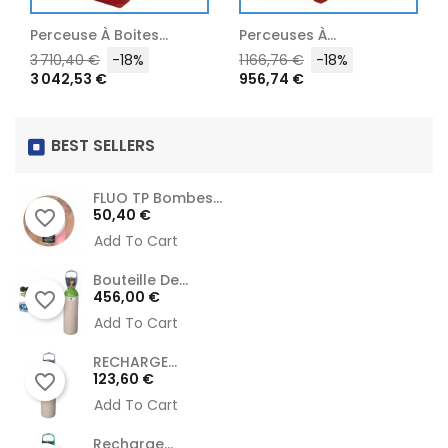
Perceuse À Boites...
Perceuses À...
Prix
Prix
Prix
Prix
3 710,40 €
-18%
1 166,76 €
-18%
3 042,53 €
956,74 €
habituel
habituel
BEST SELLERS
FLUO TP Bombes...
Prix
50,40 €
favorite_border
Add To Cart
Bouteille De...
Prix
456,00 €
favorite_border
Add To Cart
RECHARGE...
Prix
123,60 €
favorite_border
Add To Cart
Recharge...