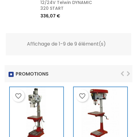
12/24V Telwin DYNAMIC
320 START
Prix
336,07 €
Affichage de 1-9 de 9 élément(s)
PROMOTIONS
favorite_border
favorite_border