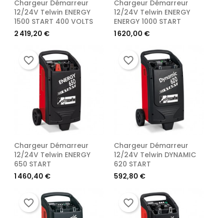
Chargeur Démarreur
Chargeur Démarreur
12/24V Telwin ENERGY
12/24V Telwin ENERGY
1500 START 400 VOLTS
ENERGY 1000 START
Prix
Prix
2 419,20 €
1 620,00 €
favorite_border
favorite_border
Chargeur Démarreur
Chargeur Démarreur
12/24V Telwin ENERGY
12/24V Telwin DYNAMIC
650 START
620 START
Prix
Prix
1 460,40 €
592,80 €
favorite_border
favorite_border