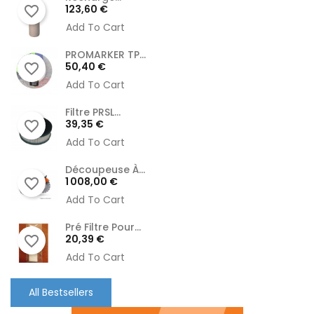
Prix
123,60 €
favorite_border
Add To Cart
PROMARKER TP...
Prix
50,40 €
favorite_border
Add To Cart
Filtre PRSL...
Prix
39,35 €
favorite_border
Add To Cart
Découpeuse À...
Prix
1 008,00 €
favorite_border
Add To Cart
Pré Filtre Pour...
Prix
20,39 €
favorite_border
Add To Cart
All Bestsellers