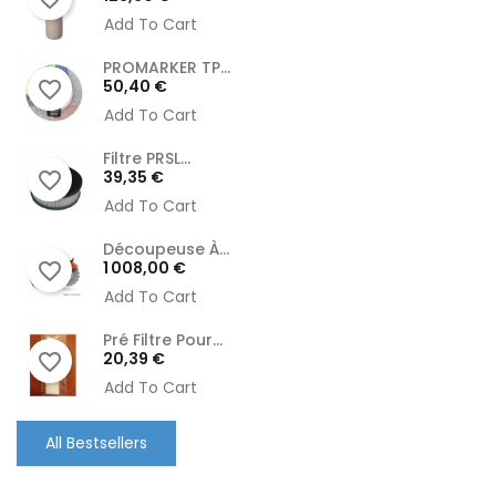
Add To Cart
PROMARKER TP...
Prix
50,40 €
favorite_border
Add To Cart
Filtre PRSL...
Prix
39,35 €
favorite_border
Add To Cart
Découpeuse À...
Prix
1 008,00 €
favorite_border
Add To Cart
Pré Filtre Pour...
Prix
20,39 €
favorite_border
Add To Cart
All Bestsellers