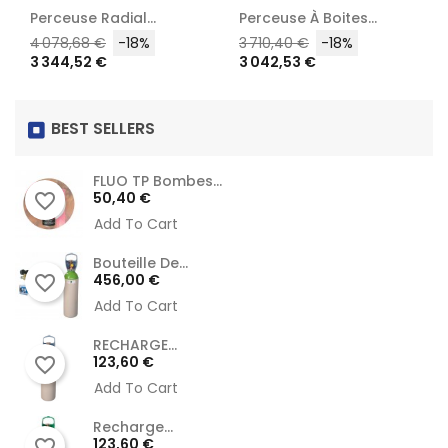
..
Perceuse À Boites...
Perceuses À...
Prix
Prix
Prix
Prix
Pri
%
3 710,40 €
-18%
1 166,76 €
-18%
3 042,53 €
956,74 €
habituel
habituel
BEST SELLERS
FLUO TP Bombes...
Prix
50,40 €
favorite_border
Add To Cart
Bouteille De...
Prix
456,00 €
favorite_border
Add To Cart
RECHARGE...
Prix
123,60 €
favorite_border
Add To Cart
Recharge...
Prix
123,60 €
favorite_border