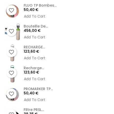
FLUO TP Bombes...
Prix
50,40 €
favorite_border
Add To Cart
Bouteille De...
Prix
456,00 €
favorite_border
Add To Cart
RECHARGE...
Prix
123,60 €
favorite_border
Add To Cart
Recharge...
Prix
123,60 €
favorite_border
Add To Cart
PROMARKER TP...
Prix
50,40 €
favorite_border
Add To Cart
Filtre PRSL...
Prix