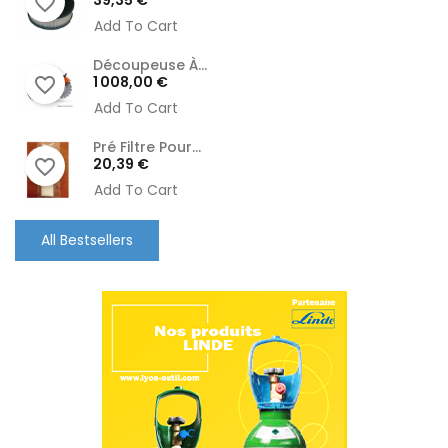
39,35 €
favorite_border
Add To Cart
Découpeuse À...
Prix
1 008,00 €
favorite_border
Add To Cart
Pré Filtre Pour...
Prix
20,39 €
favorite_border
Add To Cart
All Bestsellers