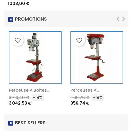
Prix
1 008,00 €
PROMOTIONS
favorite_border
favorite_border
Perceuse À Boites...
Perceuses À...
Prix
Prix
Prix
Prix
3 710,40 €
-18%
1 166,76 €
-18%
3 042,53 €
956,74 €
habituel
habituel
BEST SELLERS