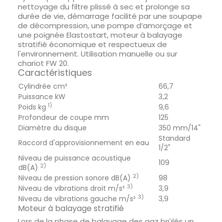
nettoyage du filtre plissé à sec et prolonge sa
durée de vie, démarrage facilité par une soupape
de décompression, une pompe d’amorçage et
une poignée Elastostart, moteur à balayage
stratifié économique et respectueux de
l'environnement. Utilisation manuelle ou sur
chariot FW 20.
Caractéristiques
Cylindrée cm³
66,7
Puissance kW
3,2
1)
Poids kg
9,6
Profondeur de coupe mm
125
Diamètre du disque
350 mm/14"
Standard
Raccord d'approvisionnement en eau
1/2"
Niveau de puissance acoustique
109
2)
dB(A)
2)
Niveau de pression sonore dB(A)
98
3)
Niveau de vibrations droit m/s²
3,9
3)
Niveau de vibrations gauche m/s²
3,9
Moteur à balayage stratifié
Lors de la phase de balayage des gaz brûlés un