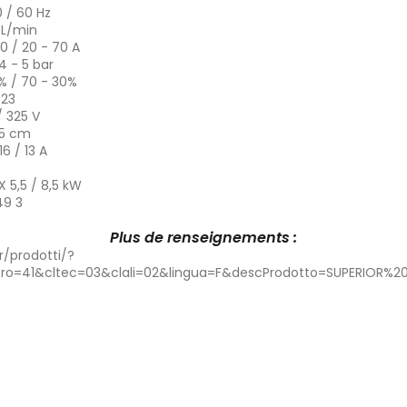
0 / 60 Hz
 L/min
0 / 20 - 70 A
4 - 5 bar
% / 70 - 30%
P23
/ 325 V
,5 cm
16 / 13 A
X
5,5 / 8,5 kW
9 3
Plus de renseignements :
r/prodotti/?
pro=41&cltec=03&clali=02&lingua=F&descProdotto=SUPERIOR%