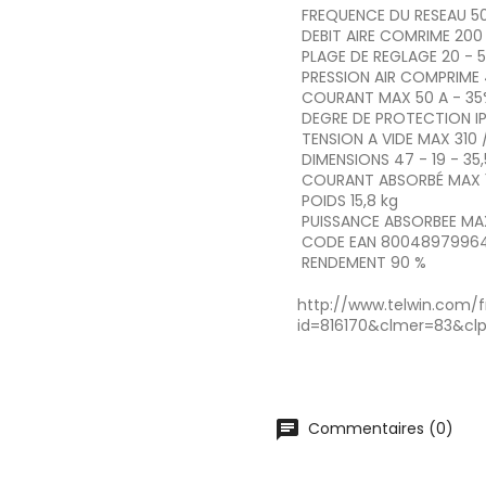
FREQUENCE DU RESEAU
5
DEBIT AIRE COMRIME
200
PLAGE DE REGLAGE
20 - 5
PRESSION AIR COMPRIME
COURANT MAX
50 A - 35
DEGRE DE PROTECTION
I
TENSION A VIDE MAX
310 
DIMENSIONS
47 - 19 - 35
COURANT ABSORBÉ MAX
POIDS
15,8 kg
PUISSANCE ABSORBEE MA
CODE EAN
80048979964
RENDEMENT
90 %
http://www.telwin.com/f
id=816170&clmer=83&cl
chat
Commentaires (0)