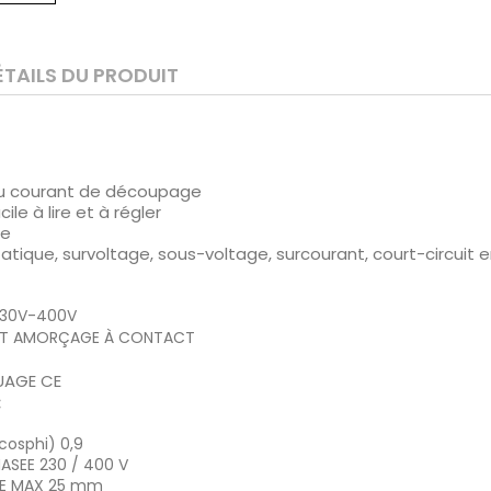
ÉTAILS DU PRODUIT
 du courant de découpage
le à lire et à régler
ce
atique, survoltage, sous-voltage, surcourant, court-circuit 
230V-400V
AMORÇAGE À CONTACT
AGE CE
:
cosphi)
0,9
HASEE
230 / 400 V
E MAX
25 mm