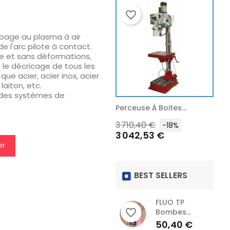
favorite_border
favorite_border
favorite
page au plasma à air
l'arc pilote à contact.
e et sans déformations,
 le décricage de tous les
ue acier, acier inox, acier
laiton, etc.
c des systèmes de
Perceuse Radial...
Perceuse À Boites...
Perc
x
Prix
Prix
Prix
Prix
Pri
4 078,68 €
3 710,40 €
1 16
-18%
-18%
3 344,52 €
3 042,53 €
956
habituel
habituel
hab
er
BEST SELLERS
FLUO TP
favorite_border
Bombes...
Prix
50,40 €