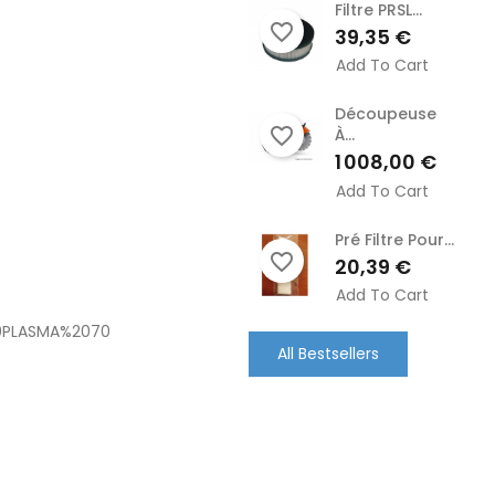
Filtre PRSL...
favorite_border
Prix
39,35 €
Add To Cart
Découpeuse
favorite_border
À...
Prix
1 008,00 €
Add To Cart
Pré Filtre Pour...
favorite_border
Prix
20,39 €
Add To Cart
20PLASMA%2070
All Bestsellers