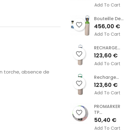
Add To Cart
Bouteille De...
favorite_border
Prix
456,00 €
Add To Cart
RECHARGE...
favorite_border
Prix
123,60 €
Add To Cart
en torche, absence de
Recharge...
favorite_border
Prix
123,60 €
Add To Cart
PROMARKER
favorite_border
TP...
Prix
50,40 €
Add To Cart