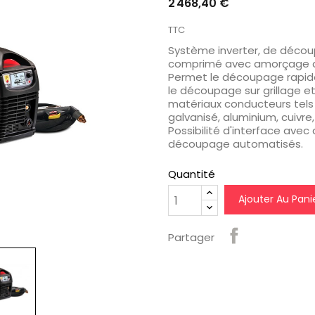
2 468,40 €
favorite_border
favorite_border
TTC
Système inverter, de décou
comprimé avec amorçage de 
Permet le découpage rapid
le découpage sur grillage et
matériaux conducteurs tels q
galvanisé, aluminium, cuivre, 
Possibilité d'interface ave
découpage automatisés.
s...
Coffret De...
Coffret De Clés...
Prix
Prix
Prix
Prix
Pri
494,76 €
465,84 €
-20%
-20%
-20%
Quantité
395,81 €
372,67 €
habituel
habituel
Ajouter Au Pani
Partager