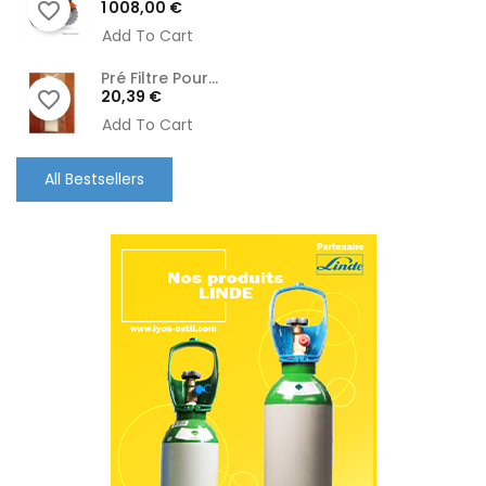
Prix
1 008,00 €
favorite_border
Add To Cart
Pré Filtre Pour...
Prix
20,39 €
favorite_border
Add To Cart
All Bestsellers