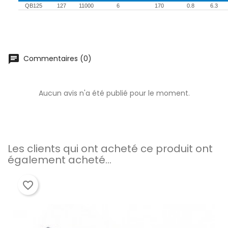
QB125
127
11000
6
170
0.8
6.3
chat
Commentaires (0)
Aucun avis n'a été publié pour le moment.
Les clients qui ont acheté ce produit ont
également acheté...
favorite_border