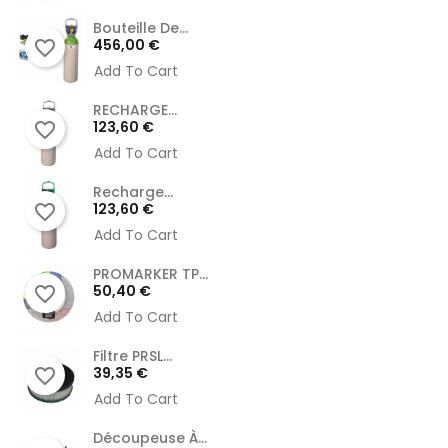
Bouteille De...
Prix
456,00 €
favorite_border
Add To Cart
RECHARGE...
Prix
123,60 €
favorite_border
Add To Cart
Recharge...
Prix
123,60 €
favorite_border
Add To Cart
PROMARKER TP...
Prix
50,40 €
favorite_border
Add To Cart
Filtre PRSL...
Prix
39,35 €
favorite_border
Add To Cart
Découpeuse À...