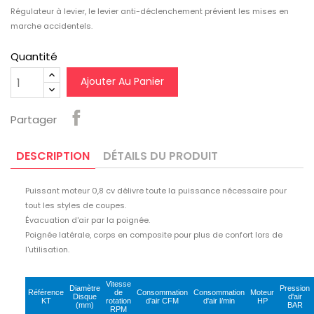
Régulateur à levier, le levier anti-déclenchement prévient les mises en
marche accidentels.
Quantité
Ajouter Au Panier
Partager
DESCRIPTION
DÉTAILS DU PRODUIT
Puissant moteur 0,8 cv délivre toute la puissance nécessaire pour
tout les styles de coupes.
Évacuation d'air par la poignée.
Poignée latérale, corps en composite pour plus de confort lors de
l'utilisation.
Vitesse
Diamètre
Pression
Référence
de
Consommation
Consommation
Moteur
Disque
d'air
KT
rotation
d'air CFM
d'air l/min
HP
(mm)
BAR
RPM