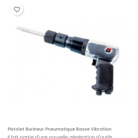
favorite_border
Pistolet Burineur Pneumatique Basse Vibration
Il fait partie d'une nouvelle génération d'outils