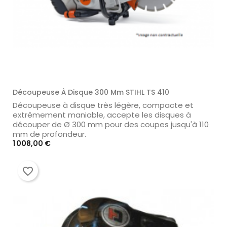
Découpeuse À Disque 300 Mm STIHL TS 410
Découpeuse à disque très légère, compacte et
extrêmement maniable, accepte les disques à
découper de Ø 300 mm pour des coupes jusqu'à 110
mm de profondeur.
Prix
1 008,00 €
favorite_border