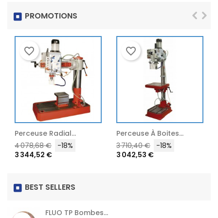
PROMOTIONS
favorite_border
favorite_border
Perceuse À Boites...
Perceuses À...
Prix
Prix
Prix
Prix
3 710,40 €
-18%
1 166,76 €
-18%
3 042,53 €
956,74 €
habituel
habituel
BEST SELLERS
FLUO TP Bombes...