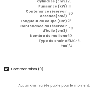
Cylindrée (cm3)
25
Puissance (kW)
1.11
Contenance réservoir
190
essence(cm3)
Longueur de coupe (Cm)
25
Contenance du réservoir
140
d'huile (cm3)
Nombre de maillons
60
Type de chaine
E1MC-BL
Pas
1/4
chat
Commentaires (0)
Aucun avis n'a été publié pour le moment.