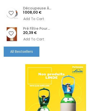
Découpeuse À...
Prix
1 008,00 €
favorite_border
Add To Cart
Pré Filtre Pour...
Prix
20,39 €
favorite_border
Add To Cart
All Bestsellers