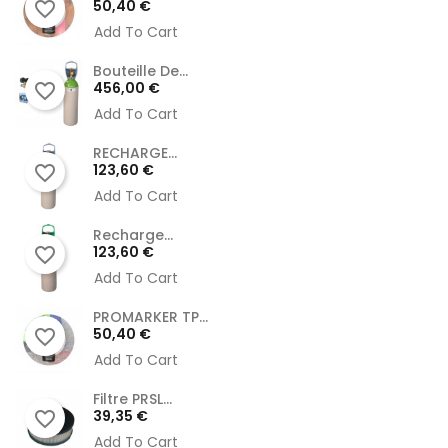
Prix
50,40 €
favorite_border
Add To Cart
Bouteille De...
Prix
456,00 €
favorite_border
Add To Cart
RECHARGE...
Prix
123,60 €
favorite_border
Add To Cart
Recharge...
Prix
123,60 €
favorite_border
Add To Cart
PROMARKER TP...
Prix
50,40 €
favorite_border
Add To Cart
Filtre PRSL...
Prix
39,35 €
favorite_border
Add To Cart