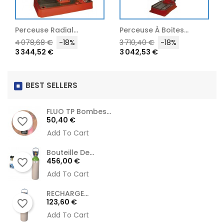
ial...
Perceuse À Boites...
Perceuses À...
Prix
Prix
Prix
Prix
-18%
3 710,40 €
-18%
1 166,76 €
-18%
3 042,53 €
956,74 €
habituel
habituel
BEST SELLERS
FLUO TP Bombes...
Prix
50,40 €
favorite_border
Add To Cart
Bouteille De...
Prix
456,00 €
favorite_border
Add To Cart
RECHARGE...
Prix
123,60 €
favorite_border
Add To Cart