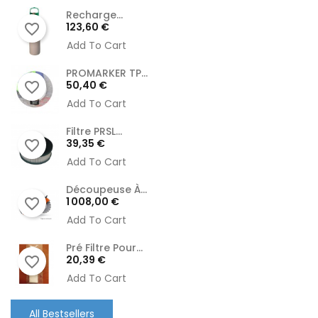
Recharge...
Prix
123,60 €
favorite_border
Add To Cart
PROMARKER TP...
Prix
50,40 €
favorite_border
Add To Cart
Filtre PRSL...
Prix
39,35 €
favorite_border
Add To Cart
Découpeuse À...
Prix
1 008,00 €
favorite_border
Add To Cart
Pré Filtre Pour...
Prix
20,39 €
favorite_border
Add To Cart
All Bestsellers