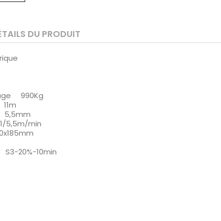
ÉTAILS DU PRODUIT
ctrique
age 990Kg
 11m
e 5,5mm
1/5,5m/min
0x185mm
 S3-20%-10min