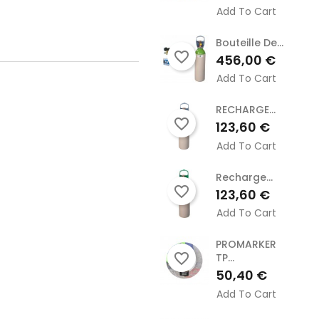
Add To Cart
Bouteille De...
favorite_border
Prix
456,00 €
Add To Cart
RECHARGE...
favorite_border
Prix
123,60 €
Add To Cart
Recharge...
favorite_border
Prix
123,60 €
Add To Cart
PROMARKER
favorite_border
TP...
Prix
50,40 €
Add To Cart