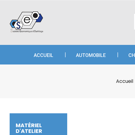
A
C
C
add_circle_outline
Vo
Nom
d'e
ACCUEIL
AUTOMOBILE
CH
Accueil
MATÉRIEL
D'ATELIER