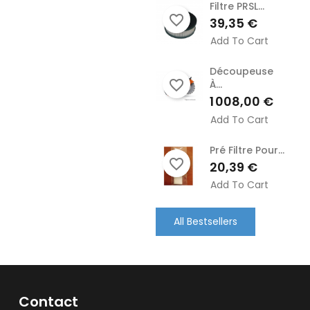
Filtre PRSL...
favorite_border
Prix
39,35 €
Add To Cart
Découpeuse
favorite_border
À...
Prix
1 008,00 €
Add To Cart
Pré Filtre Pour...
favorite_border
Prix
20,39 €
Add To Cart
All Bestsellers
Contact