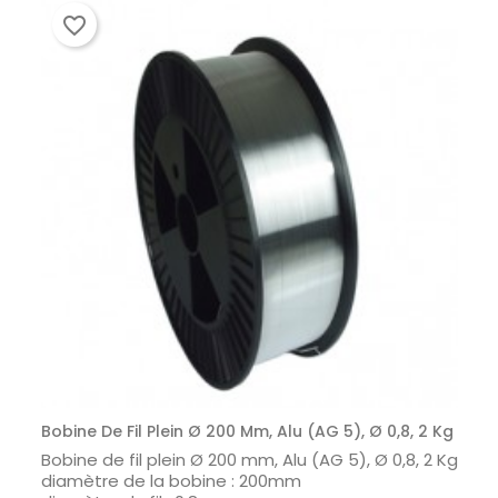
favorite_border
Bobine De Fil Plein Ø 200 Mm, Alu (AG 5), Ø 0,8, 2 Kg
Bobine de fil plein Ø 200 mm, Alu (AG 5), Ø 0,8, 2 Kg
diamètre de la bobine : 200mm