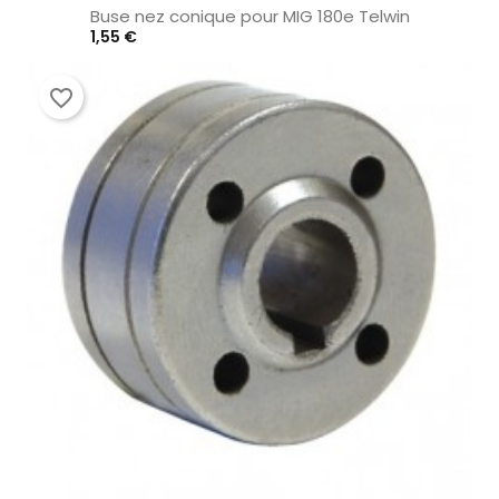
Buse nez conique pour MIG 180e Telwin
Prix
1,55 €
favorite_border