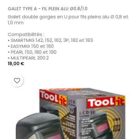
GALET TYPE A - FIL PLEIN ALU Ø0.8/1.0
Galet double gorges en U pour fils pleins alu Ø 0,8 et
1,0 mm
Compatibilités :
• SMARTMIG 142, 152, 162, 3P, 182 et 183
• EASYMIG 150 et 160
• PEARL 150, 180 et 190
• MULTIPEARL 200.2
Prix
18,00 €
favorite_border