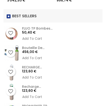
3 042,53 €
956,74 €
habituel
habituel
BEST SELLERS
FLUO TP Bombes...
Prix
50,40 €
favorite_border
Add To Cart
Bouteille De...
Prix
456,00 €
favorite_border
Add To Cart
RECHARGE...
Prix
123,60 €
favorite_border
Add To Cart
Recharge...
Prix
123,60 €
favorite_border
Add To Cart
PROMARKER TP...