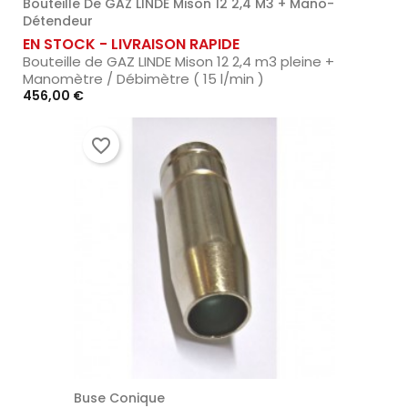
Bouteille De GAZ LINDE Mison 12 2,4 M3 + Mano-
Détendeur
EN STOCK - LIVRAISON RAPIDE
Bouteille de GAZ LINDE Mison 12 2,4 m3 pleine +
Manomètre / Débimètre ( 15 l/min )
Prix
456,00 €
favorite_border
Buse Conique