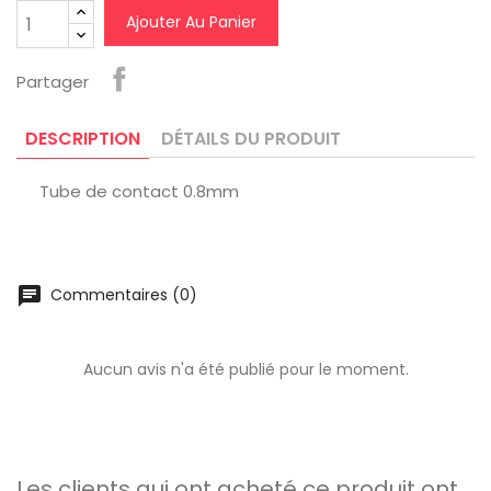
Ajouter Au Panier
Partager
DESCRIPTION
DÉTAILS DU PRODUIT
Tube de contact 0.8mm
chat
Commentaires (0)
Aucun avis n'a été publié pour le moment.
Les clients qui ont acheté ce produit ont