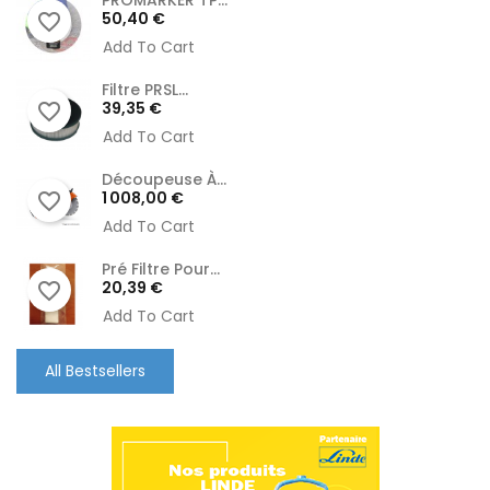
Prix
50,40 €
favorite_border
Add To Cart
Filtre PRSL...
Prix
39,35 €
favorite_border
Add To Cart
Découpeuse À...
Prix
1 008,00 €
favorite_border
Add To Cart
Pré Filtre Pour...
Prix
20,39 €
favorite_border
Add To Cart
All Bestsellers