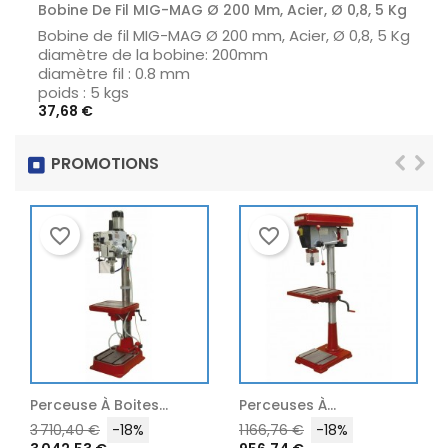
Bobine De Fil MIG-MAG Ø 200 Mm, Acier, Ø 0,8, 5 Kg
Bobine de fil MIG-MAG Ø 200 mm, Acier, Ø 0,8, 5 Kg
diamètre de la bobine: 200mm
diamètre fil : 0.8 mm
poids : 5 kgs
Prix
37,68 €
PROMOTIONS
favorite_border
favorite_border
Perceuse À Boites...
Perceuses À...
Prix
Prix
Prix
Prix
3 710,40 €
-18%
1 166,76 €
-18%