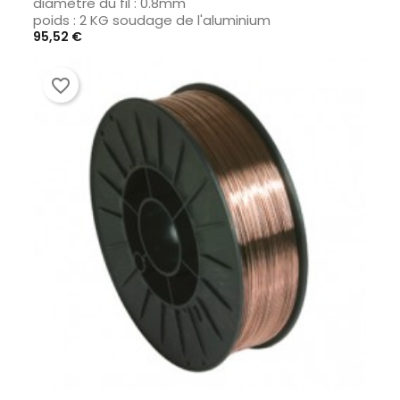
diamètre du fil : 0.8mm
poids : 2 KG soudage de l'aluminium
Prix
95,52 €
favorite_border