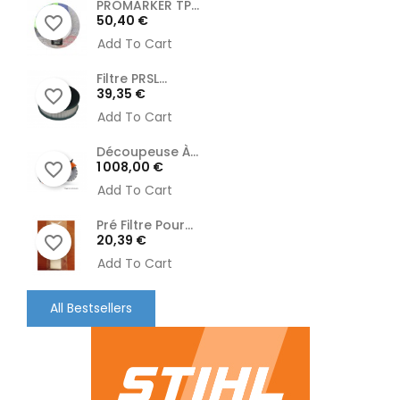
PROMARKER TP...
Prix
50,40 €
favorite_border
Add To Cart
Filtre PRSL...
Prix
39,35 €
favorite_border
Add To Cart
Découpeuse À...
Prix
1 008,00 €
favorite_border
Add To Cart
Pré Filtre Pour...
Prix
20,39 €
favorite_border
Add To Cart
All Bestsellers