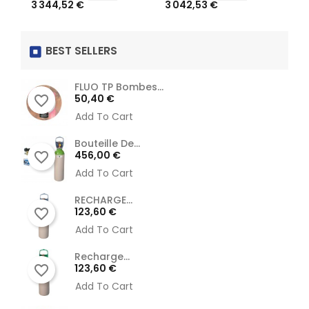
3 042,53 €
956,74 €
5
habituel
habituel
ha
BEST SELLERS
FLUO TP Bombes...
Prix
50,40 €
favorite_border
Add To Cart
Bouteille De...
Prix
456,00 €
favorite_border
Add To Cart
RECHARGE...
Prix
123,60 €
favorite_border
Add To Cart
Recharge...
Prix
123,60 €
favorite_border
Add To Cart